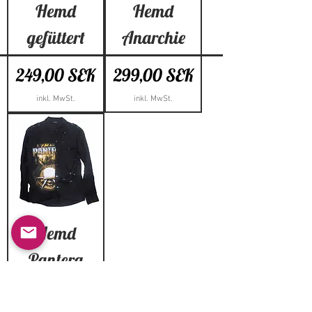
Hemd
Hemd
gefüttert
Anarchie
Preis
Preis
249,00 SEK
299,00 SEK
inkl. MwSt.
inkl. MwSt.
Hemd
Pantera
Preis
299,00 SEK