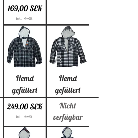
Preis
169,00 SEK
inkl. MwSt.
Hemd
Hemd
gefüttert
gefüttert
Nicht
Preis
249,00 SEK
verfügbar
inkl. MwSt.