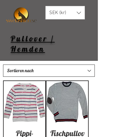
SEK (kr)
Pullover /
Hemden
Pippi-
Fischpullov