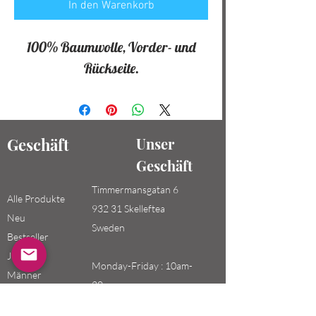
In den Warenkorb
100% Baumwolle, Vorder- und
Rückseite.
Geschäft
Unser
Geschäft
Timmermansgatan 6
Alle Produkte
932 31 Skelleftea
Neu
Sweden
Bestseller
Jungen /
Monday-Friday : 10am-
Männer
20pm
Mädchen /
Saturday-Sunday: 10am-
Frauen