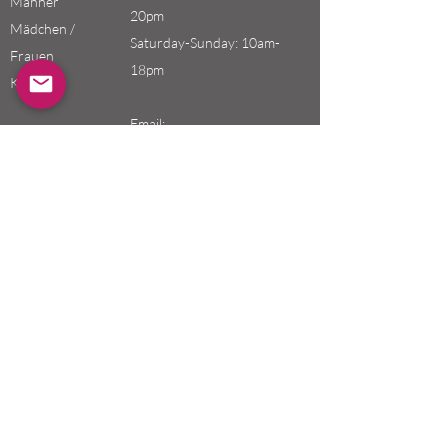
Männer
20pm
Mädchen /
Saturday-Sunday: 10am-
Frauen
18pm
Kinder
Email:
swefashion.shop@gmail.co
m
Politik
Kundendienst
Versand und Rücksendungen
Store-Richtlinie
Zahlungsarten
FAQ