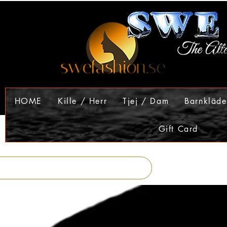
HOME
Kille / Herr
Tjej / Dam
Barnkläde
Gift Card