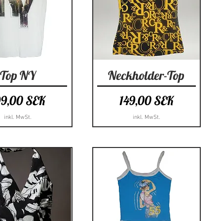
hnellansicht
Schnellansicht
Top NY
Neckholder-Top
eis
Preis
99,00 SEK
149,00 SEK
inkl. MwSt.
inkl. MwSt.