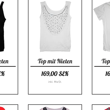
cht
Schnellansicht
Sc
eten
Top mit Nieten
Top
Preis
Pr
EK
169,00 SEK
1
inkl. MwSt.