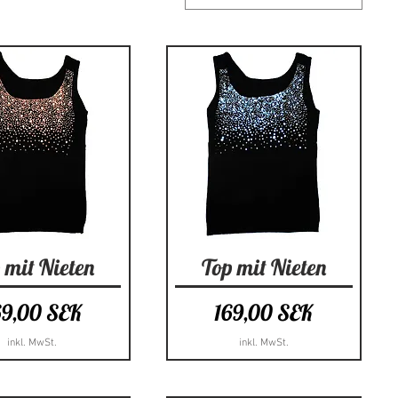
hnellansicht
Schnellansicht
 mit Nieten
Top mit Nieten
eis
Preis
69,00 SEK
169,00 SEK
inkl. MwSt.
inkl. MwSt.