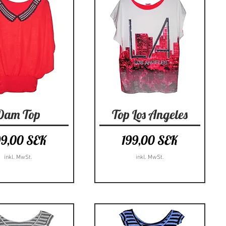
hnellansicht
Schnellansicht
Dam Top
Top Los Angeles
eis
Preis
99,00 SEK
199,00 SEK
inkl. MwSt.
inkl. MwSt.