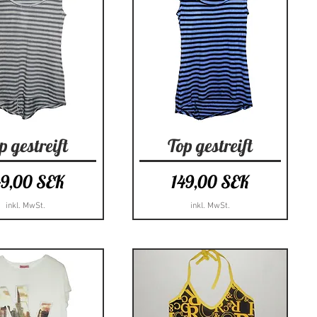
hnellansicht
Schnellansicht
p gestreift
Top gestreift
eis
Preis
49,00 SEK
149,00 SEK
inkl. MwSt.
inkl. MwSt.