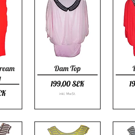
cht
Schnellansicht
Sc
Dream
Dam Top
y
Preis
Pr
199,00 SEK
1
EK
inkl. MwSt.