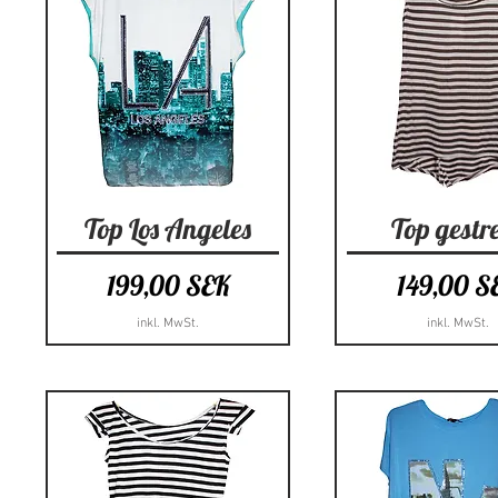
Schnellansicht
Schnellansi
Top Los Angeles
Top gestre
Preis
Preis
199,00 SEK
149,00 S
inkl. MwSt.
inkl. MwSt.