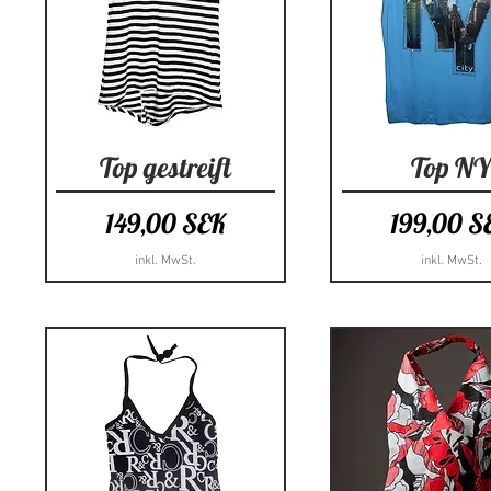
Schnellansicht
Schnellansi
Top gestreift
Top N
Preis
Preis
149,00 SEK
199,00 S
inkl. MwSt.
inkl. MwSt.