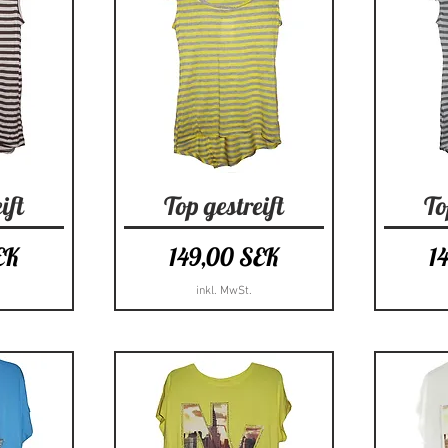
cht
Schnellansicht
Sc
ift
Top gestreift
To
Preis
Pr
EK
149,00 SEK
1
inkl. MwSt.