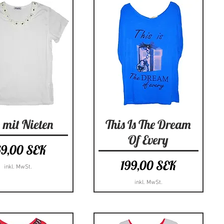
hnellansicht
Schnellansicht
 mit Nieten
This Is The Dream
Of Every
eis
69,00 SEK
Preis
199,00 SEK
inkl. MwSt.
inkl. MwSt.