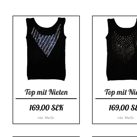
Schnellansicht
Schnellansi
Top mit Nieten
Top mit Ni
Preis
Preis
169,00 SEK
169,00 S
inkl. MwSt.
inkl. MwSt.