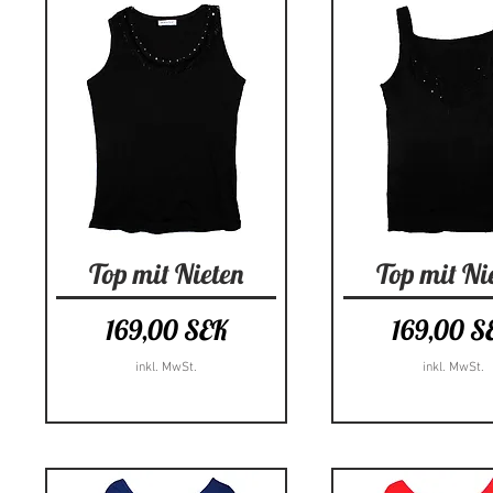
Schnellansicht
Schnellansi
Top mit Nieten
Top mit Ni
Preis
Preis
169,00 SEK
169,00 S
inkl. MwSt.
inkl. MwSt.