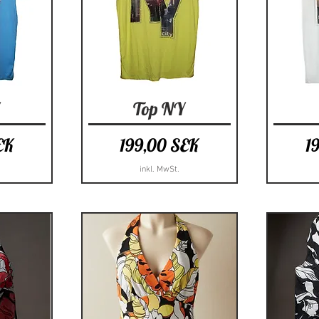
cht
Schnellansicht
Sc
Y
Top NY
Preis
Pr
EK
199,00 SEK
1
inkl. MwSt.