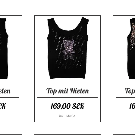
cht
Schnellansicht
Sc
eten
Top mit Nieten
Top
Preis
Pr
EK
169,00 SEK
1
inkl. MwSt.