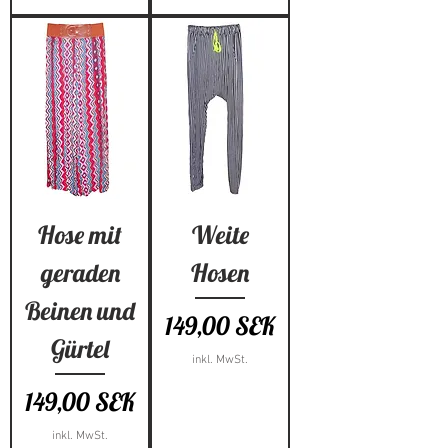
Hose mit
Weite
geraden
Hosen
Beinen und
Preis
149,00 SEK
Gürtel
inkl. MwSt.
Preis
149,00 SEK
inkl. MwSt.