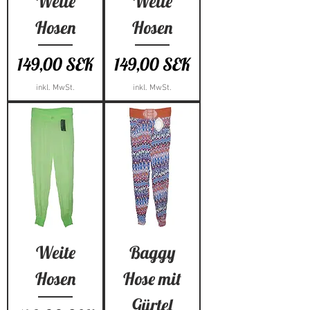
Weite
Weite
Hosen
Hosen
Preis
Preis
149,00 SEK
149,00 SEK
inkl. MwSt.
inkl. MwSt.
Weite
Baggy
Hosen
Hose mit
Gürtel