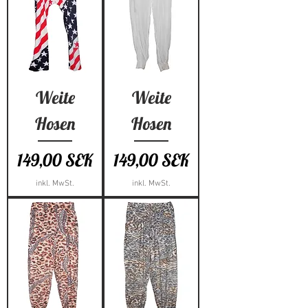
Weite
Weite
Hosen
Hosen
Preis
Preis
149,00 SEK
149,00 SEK
inkl. MwSt.
inkl. MwSt.