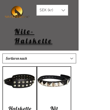
SEK (kr)
Nite-
Halskette
Halskette
Nit