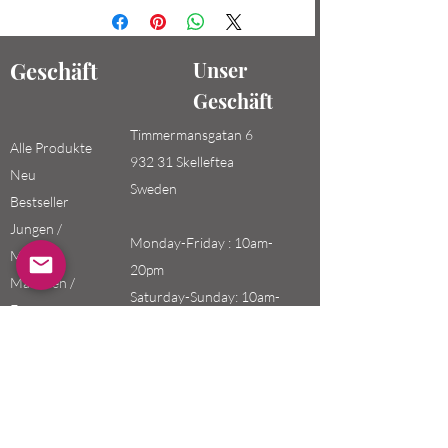
Geschäft
Unser
Geschäft
Timmermansgatan 6
Alle Produkte
932 31 Skelleftea
Neu
Sweden
Bestseller
Jungen /
Monday-Friday : 10am-
Männer
20pm
Mädchen /
Saturday-Sunday: 10am-
Frauen
18pm
Kinder
Email:
swefashion.shop@gmail.co
m