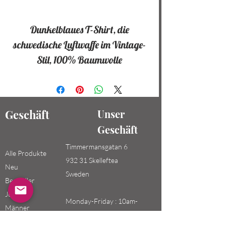
Dunkelblaues T-Shirt, die
schwedische Luftwaffe im Vintage-
Stil, 100% Baumwolle
Geschäft
Unser
Geschäft
Timmermansgatan 6
Alle Produkte
932 31 Skelleftea
Neu
Sweden
Bestseller
Jungen /
Monday-Friday : 10am-
Männer
20pm
Mädchen /