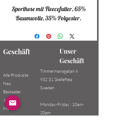
Sporthose mit Fleecefutter, 65%
Baumwolle, 35% Polyester.
Geschäft
Unser
Geschäft
Timmermansgatan 6
Alle Produkte
932 31 Skelleftea
Neu
Sweden
Bestseller
Jungen /
Monday-Friday : 10am-
Männer
20pm
Mädchen /
Saturday-Sunday: 10am-
Frauen
18pm
Kinder