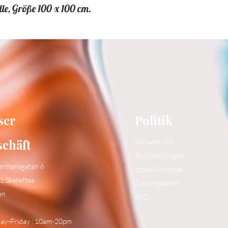
, Größe 100 x 100 cm.
ser
Politik
schäft
Versand und
Rücksendungen
ermansgatan 6
Store-Richtlinie
1 Skelleftea
Zahlungsarten
en
FAQ
y-Friday : 10am-20pm