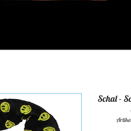
Schal - S
Artik