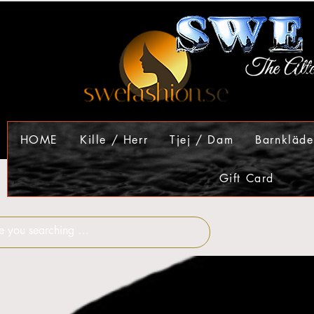
HOME
Kille / Herr
Tjej / Dam
Barnkläde
Gift Card