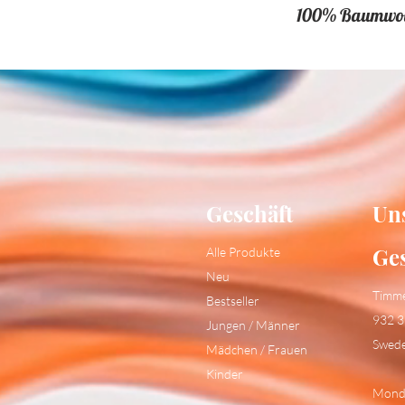
100% Baumwolle
Geschäft
Un
Ge
Alle Produkte
Neu
Timm
Bestseller
932 3
Jungen / Männer
Swed
Mädchen / Frauen
Kinder
Monda