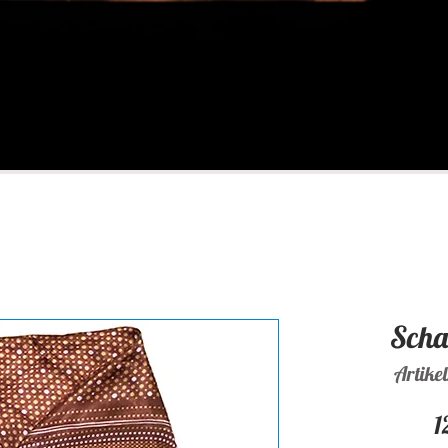
Schal
Artike
1