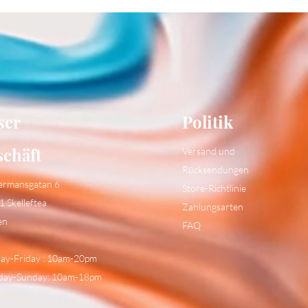
ser
Politik
schäft
Versand und
Rücksendungen
ermansgatan 6
Store-Richtlinie
1 Skelleftea
Zahlungsarten
en
FAQ
y-Friday : 10am-20pm
day-Sunday: 10am-18pm