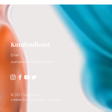
Kundendienst
Email:
swefashion.shop@gmail.com
© 2021 SweFashion
created by Swe Fashion Company