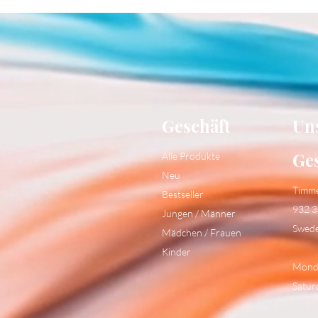
Geschäft
Un
Ge
Alle Produkte
Neu
Timm
Bestseller
932 3
Jungen / Männer
Swed
Mädchen / Frauen
Kinder
Monda
Satur