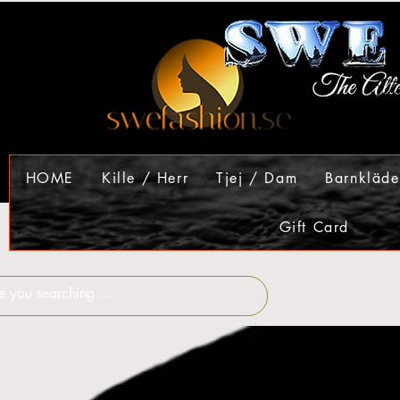
HOME
Kille / Herr
Tjej / Dam
Barnkläde
Gift Card