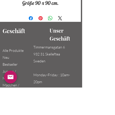
Größe 90 x 90 cm.
Geschäft
Unser
Geschäft
Timmermansgatan 6
Alle Produkte
932 31 Skelleftea
Neu
Sweden
Bestseller
Jungen /
Monday-Friday : 10am-
Männer
20pm
Mädchen /
Saturday-Sunday: 10am-
Frauen
18pm
Kinder
Email: