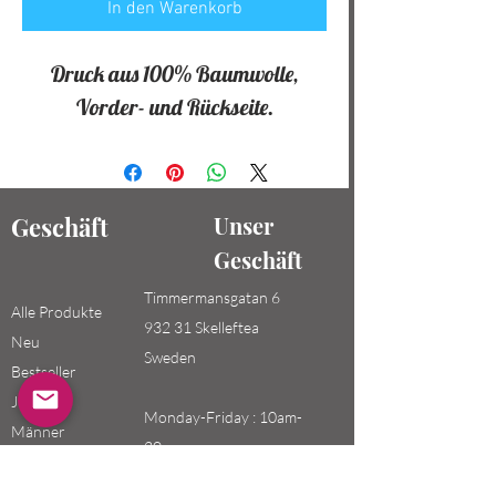
In den Warenkorb
Druck aus 100% Baumwolle,
Vorder- und Rückseite.
Geschäft
Unser
Geschäft
Timmermansgatan 6
Alle Produkte
932 31 Skelleftea
Neu
Sweden
Bestseller
Jungen /
Monday-Friday : 10am-
Männer
20pm
Mädchen /
Saturday-Sunday: 10am-
Frauen