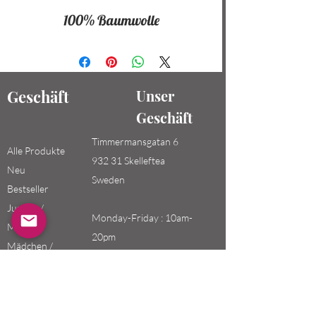
100% Baumwolle
Geschäft
Unser
Geschäft
Timmermansgatan 6
Alle Produkte
932 31 Skelleftea
Neu
Sweden
Bestseller
Jungen /
Monday-Friday : 10am-
Männer
20pm
Mädchen /
Saturday-Sunday: 10am-
Frauen
18pm
Kinder
Email: