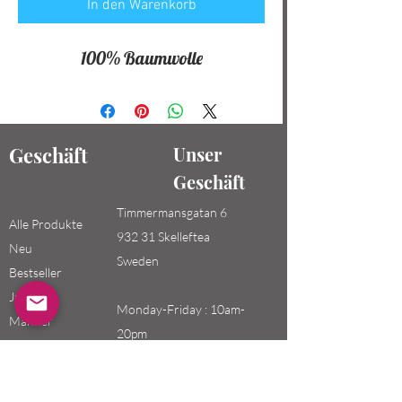
In den Warenkorb
100% Baumwolle
Geschäft
Unser
Geschäft
Timmermansgatan 6
Alle Produkte
932 31 Skelleftea
Neu
Sweden
Bestseller
Jungen /
Monday-Friday : 10am-
Männer
20pm
Mädchen /
Saturday-Sunday: 10am-
Frauen
18pm
Kinder