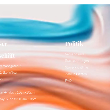
ser
Politik
schäft
Versand und
Rücksendungen
ermansgatan 6
Store-Richtlinie
1 Skelleftea
Zahlungsarten
en
FAQ
y-Friday : 10am-20pm
day-Sunday: 10am-18pm