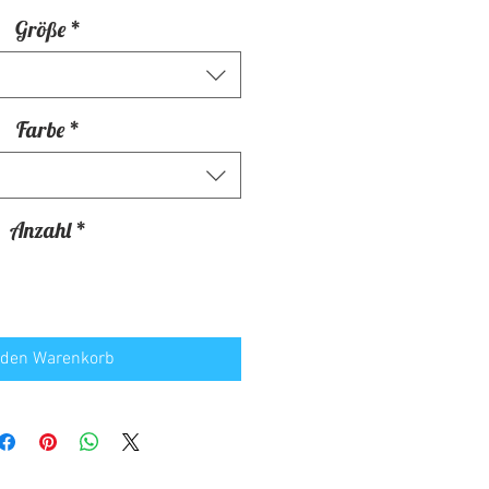
Größe
*
Farbe
*
Anzahl
*
 den Warenkorb