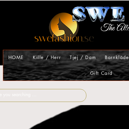
HOME
Kille / Herr
Tjej / Dam
Barnkläde
Gift Card