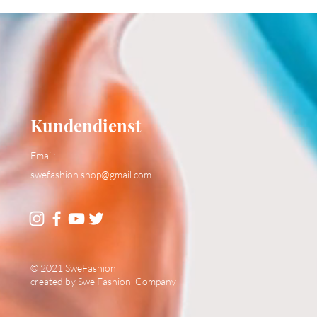
Kundendienst
Email:
swefashion.shop@gmail.com
© 2021 SweFashion
created by Swe Fashion Company