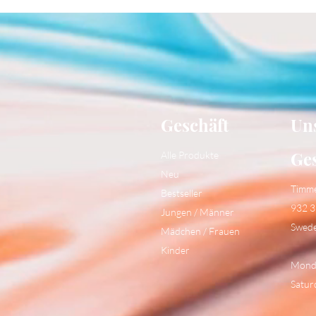
Geschäft
Un
Ge
Alle Produkte
Neu
Timm
Bestseller
932 3
Jungen / Männer
Swed
Mädchen / Frauen
Kinder
Monda
Satur