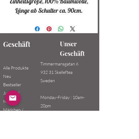
Einheitsgröße, 100% Baumwolle,
Länge ab Schulter ca. 90cm.
Geschäft
Unser
Geschäft
Timmermansgatan 6
Alle Produkte
932 31 Skelleftea
Neu
Sweden
Bestseller
Jungen /
Monday-Friday : 10am-
Männer
20pm
Mädchen /
Saturday-Sunday: 10am-
Frauen
18pm
Kinder