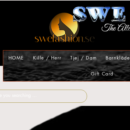
HOME
Kille / Herr
Tjej / Dam
Barnkläde
Gift Card