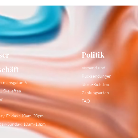
ser
Politik
schäft
Versand und
Rücksendungen
ermansgatan 6
Store-Richtlinie
1 Skelleftea
Zahlungsarten
en
FAQ
y-Friday : 10am-20pm
day-Sunday: 10am-18pm