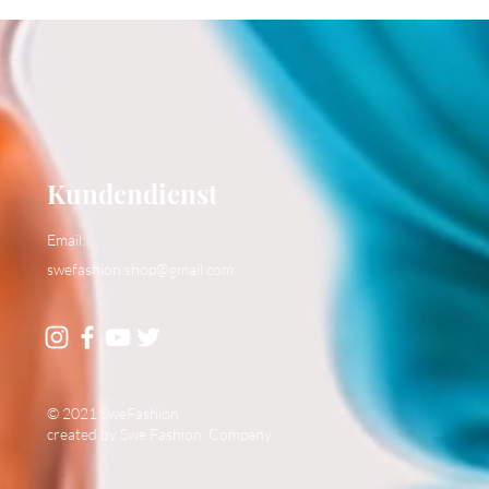
Kundendienst
Email:
swefashion.shop@gmail.com
© 2021 SweFashion
created by Swe Fashion Company