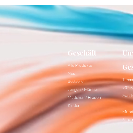
Geschäft
Un
Ge
Alle Produkte
Neu
Timm
Bestseller
932 3
Jungen / Männer
Swed
Mädchen / Frauen
Kinder
Monda
Satur