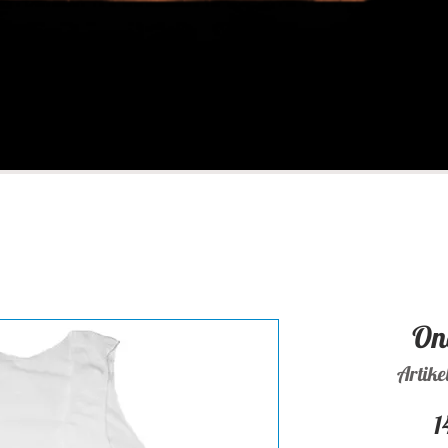
On
Artik
1