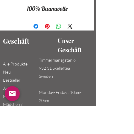
100% Baumwolle
Geschäft
Unser
Geschäft
Timmermansgatan 6
Alle Produkte
932 31 Skelleftea
Neu
Sweden
Bestseller
Jungen /
Monday-Friday : 10am-
Männer
20pm
Mädchen /
Saturday-Sunday: 10am-
Frauen
18pm
Kinder
Email: