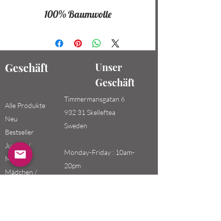
100% Baumwolle
Geschäft
Unser
Geschäft
Timmermansgatan 6
Alle Produkte
932 31 Skelleftea
Neu
Sweden
Bestseller
Jungen /
Monday-Friday : 10am-
Männer
20pm
Mädchen /
Saturday-Sunday: 10am-
Frauen
18pm
Kinder
Email: