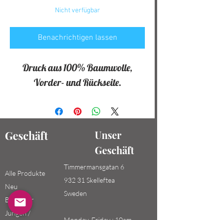
Nicht verfügbar
Benachrichtigen lassen
Druck aus 100% Baumwolle,
Vorder- und Rückseite.
Geschäft
Unser
Geschäft
Timmermansgatan 6
Alle Produkte
932 31 Skelleftea
Neu
Sweden
Bestseller
Jungen /
Monday-Friday : 10am-