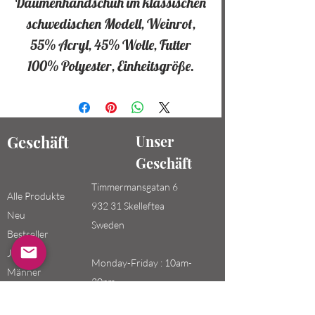
Daumenhandschuh im klassischen
schwedischen Modell, Weinrot,
55% Acryl, 45% Wolle, Futter
100% Polyester, Einheitsgröße.
Geschäft
Unser
Geschäft
Timmermansgatan 6
Alle Produkte
932 31 Skelleftea
Neu
Sweden
Bestseller
Jungen /
Monday-Friday : 10am-
Männer
20pm
Mädchen /
Saturday-Sunday: 10am-
Frauen