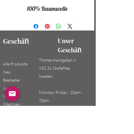
100% Baumwolle
Geschäft
Unser
Geschäft
Timmermansgatan 6
Alle Produkte
932 31 Skelleftea
Neu
Sweden
Bestseller
Jungen /
Monday-Friday : 10am-
Männer
20pm
Mädchen /
Saturday-Sunday: 10am-
Frauen
18pm
Kinder
Email: