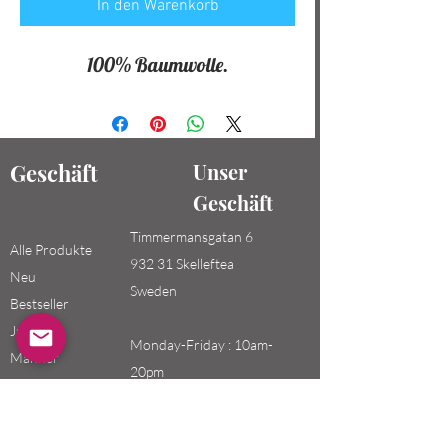
In den Warenkorb
100% Baumwolle.
Geschäft
Unser
Geschäft
Timmermansgatan 6
Alle Produkte
932 31 Skelleftea
Neu
Sweden
Bestseller
Jungen /
Monday-Friday : 10am-
Männer
20pm
Mädchen /
Saturday-Sunday: 10am-
Frauen
18pm
Kinder