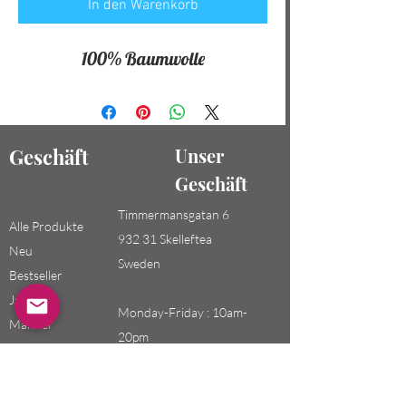
In den Warenkorb
100% Baumwolle
Geschäft
Unser
Geschäft
Timmermansgatan 6
Alle Produkte
932 31 Skelleftea
Neu
Sweden
Bestseller
Jungen /
Monday-Friday : 10am-
Männer
20pm
Mädchen /
Saturday-Sunday: 10am-
Frauen
18pm
Kinder