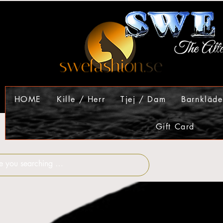
HOME
Kille / Herr
Tjej / Dam
Barnkläde
Gift Card