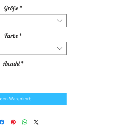
Größe
*
Farbe
*
Anzahl
*
 den Warenkorb