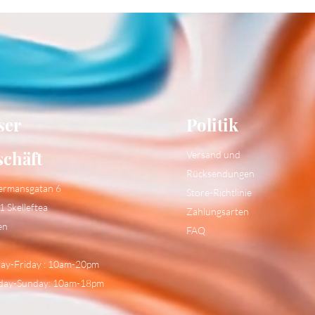
ser
Politik
schäft
Versand und
Rücksendungen
ermansgatan 6
Store-Richtlinie
1 Skelleftea
Zahlungsarten
en
FAQ
y-Friday : 10am-20pm
day-Sunday: 10am-18pm