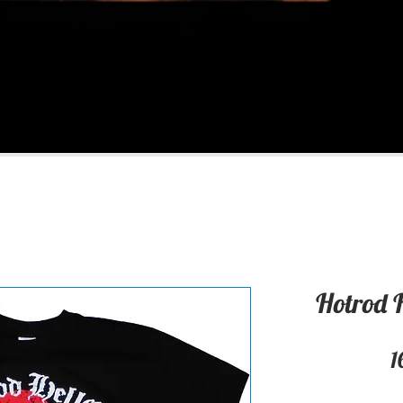
Hotrod 
1