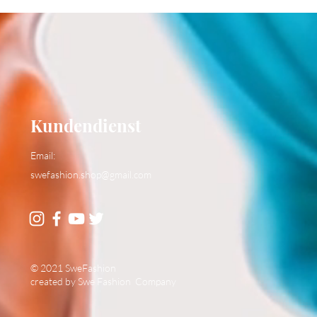
Kundendienst
Email:
swefashion.shop@gmail.com
© 2021 SweFashion
created by Swe Fashion Company