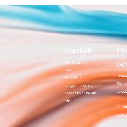
Geschäft
Un
Ge
Alle Produkte
Neu
Timm
Bestseller
932 3
Jungen / Männer
Swed
Mädchen / Frauen
Kinder
Monda
Satur