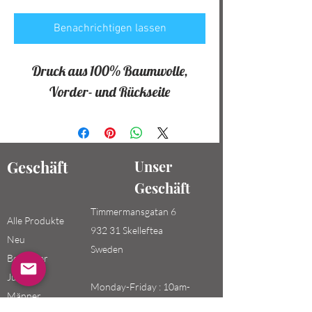
Benachrichtigen lassen
Druck aus 100% Baumwolle,
Vorder- und Rückseite
Geschäft
Unser
Geschäft
Timmermansgatan 6
Alle Produkte
932 31 Skelleftea
Neu
Sweden
Bestseller
Jungen /
Monday-Friday : 10am-
Männer
20pm