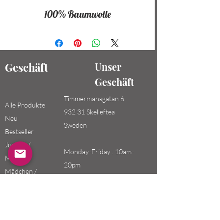
100% Baumwolle
Geschäft
Unser
Geschäft
Timmermansgatan 6
Alle Produkte
932 31 Skelleftea
Neu
Sweden
Bestseller
Jungen /
Monday-Friday : 10am-
Männer
20pm
Mädchen /
Saturday-Sunday: 10am-
Frauen
18pm
Kinder
Email: