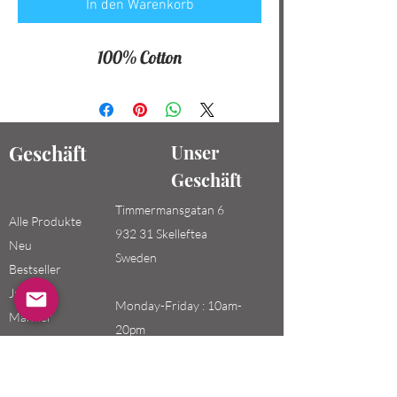
In den Warenkorb
100% Cotton
Geschäft
Unser
Geschäft
Timmermansgatan 6
Alle Produkte
932 31 Skelleftea
Neu
Sweden
Bestseller
Jungen /
Monday-Friday : 10am-
Männer
20pm
Mädchen /
Saturday-Sunday: 10am-
Frauen
18pm
Kinder