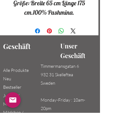
Größe: Breite 65 cm Länge 175
cm.100% Pashmina.
Geschäft
Unser
Geschäft
Timmermansgatan 6
Alle Produkte
932 31 Skelleftea
Neu
Sweden
Bestseller
Jungen /
Monday-Friday : 10am-
Männer
20pm
Mädchen /
Saturday-Sunday: 10am-
Frauen
18pm
Kinder