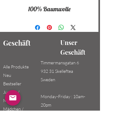
100% Baumwolle
Geschäft
Unser
Geschäft
Timmermansgatan 6
Alle Produkte
932 31 Skelleftea
Neu
Sweden
Bestseller
Jungen /
Monday-Friday : 10am-
Männer
20pm
Mädchen /
Saturday-Sunday: 10am-
Frauen
18pm
Kinder
Email: