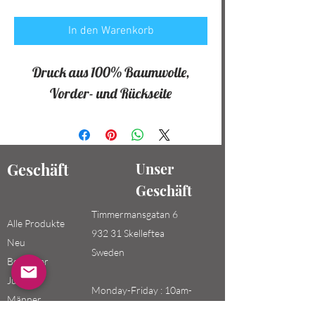
In den Warenkorb
Druck aus 100% Baumwolle,
Vorder- und Rückseite
Geschäft
Unser
Geschäft
Timmermansgatan 6
Alle Produkte
932 31 Skelleftea
Neu
Sweden
Bestseller
Jungen /
Monday-Friday : 10am-
Männer
20pm