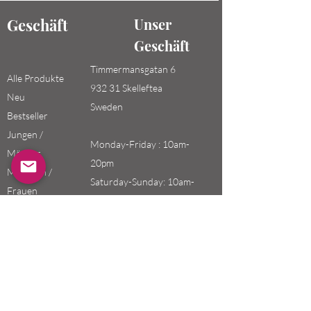
Geschäft
Unser
Geschäft
Timmermansgatan 6
Alle Produkte
932 31 Skelleftea
Neu
Sweden
Bestseller
Jungen /
Monday-Friday : 10am-
Männer
20pm
Mädchen /
Saturday-Sunday: 10am-
Frauen
18pm
Kinder
Email:
swefashion.shop@gmail.co
m