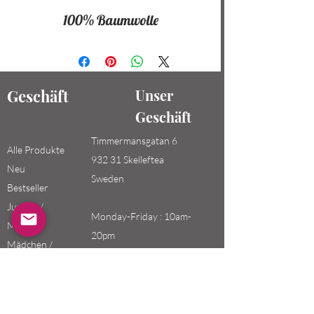
100% Baumwolle
Geschäft
Unser
Geschäft
Timmermansgatan 6
Alle Produkte
932 31 Skelleftea
Neu
Sweden
Bestseller
Jungen /
Monday-Friday : 10am-
Männer
20pm
Mädchen /
Saturday-Sunday: 10am-
Frauen
18pm
Kinder
Email: