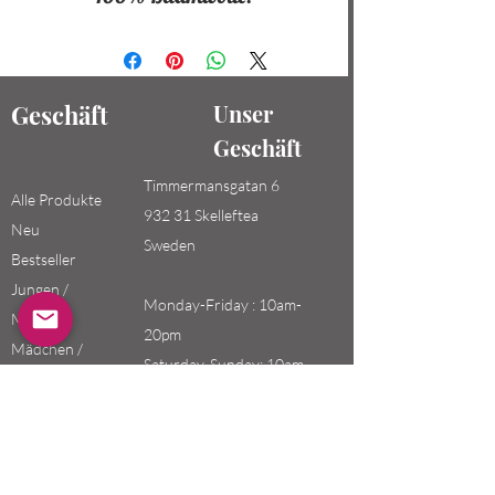
Geschäft
Unser
Geschäft
Timmermansgatan 6
Alle Produkte
932 31 Skelleftea
Neu
Sweden
Bestseller
Jungen /
Monday-Friday : 10am-
Männer
20pm
Mädchen /
Saturday-Sunday: 10am-
Frauen
18pm
Kinder
Email:
swefashion.shop@gmail.co