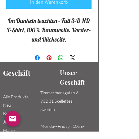
In den Warenkorb
Im Dunkeln leuchten - Full 3-D HD
T-Shirt, 100% Baumwolle. Vorder-
und Rückseite.
Geschäft
Unser
Geschäft
Timmermansgatan 6
Alle Produkte
932 31 Skelleftea
Neu
Sweden
Bestseller
Jungen /
Monday-Friday : 10am-
Männer
20pm
Mädchen /