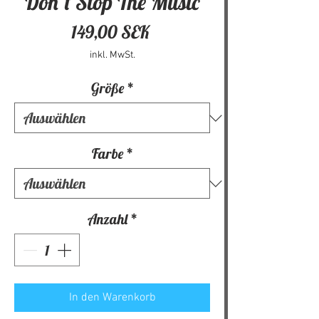
Don´t Stop The Music
Preis
149,00 SEK
inkl. MwSt.
Größe
*
Farbe
*
Anzahl
*
In den Warenkorb