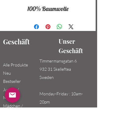
100% Baumwolle
Geschäft
Unser
Geschäft
Timmermansgatan 6
Alle Produkte
932 31 Skelleftea
Neu
Sweden
Bestseller
Jungen /
Monday-Friday : 10am-
Männer
20pm
Mädchen /
Saturday-Sunday: 10am-
Frauen
18pm
Kinder
Email: