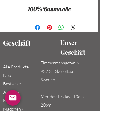
100% Baumwolle
Geschäft
Unser
Geschäft
Timmermansgatan 6
Alle Produkte
932 31 Skelleftea
Neu
Sweden
Bestseller
Jungen /
Monday-Friday : 10am-
Männer
20pm
Mädchen /
Saturday-Sunday: 10am-
Frauen
18pm
Kinder
Email: