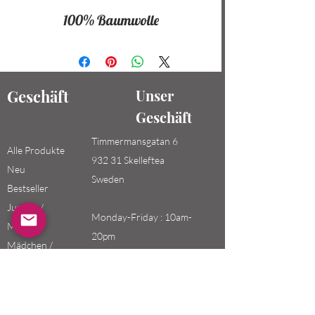
100% Baumwolle
Geschäft
Unser
Geschäft
Timmermansgatan 6
Alle Produkte
932 31 Skelleftea
Neu
Sweden
Bestseller
Jungen /
Monday-Friday : 10am-
Männer
20pm
Mädchen /
Saturday-Sunday: 10am-
Frauen
18pm
Kinder
Email: