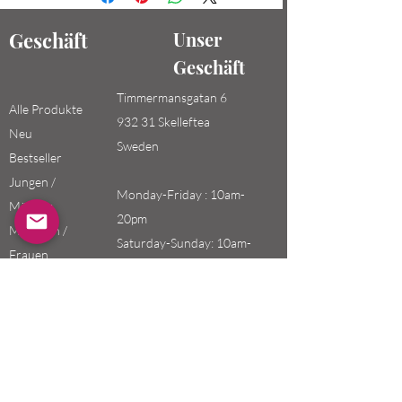
Geschäft
Unser
Geschäft
Timmermansgatan 6
Alle Produkte
932 31 Skelleftea
Neu
Sweden
Bestseller
Jungen /
Monday-Friday : 10am-
Männer
20pm
Mädchen /
Saturday-Sunday: 10am-
Frauen
18pm
Kinder
Email:
swefashion.shop@gmail.co
m