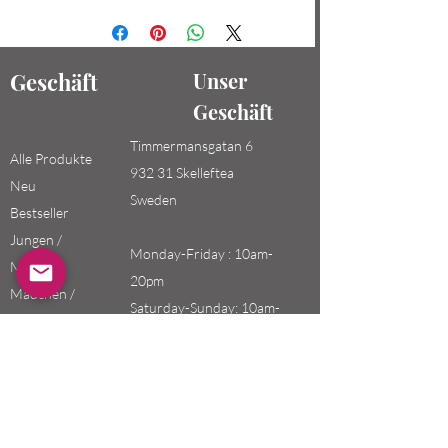
Geschäft
Unser
Geschäft
Timmermansgatan 6
Alle Produkte
932 31 Skelleftea
Neu
Sweden
Bestseller
Jungen /
Monday-Friday : 10am-
Männer
20pm
Mädchen /
Saturday-Sunday: 10am-
Frauen
18pm
Kinder
Email:
swefashion.shop@gmail.co
m