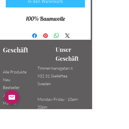
In den Warenkorb
100% Baumwolle
Geschäft
Unser
Geschäft
Timmermansgatan 6
Alle Produkte
932 31 Skelleftea
Neu
Sweden
Bestseller
Jungen /
Monday-Friday : 10am-
Männer
20pm
Mädchen /
Saturday-Sunday: 10am-
Frauen
18pm
Kinder