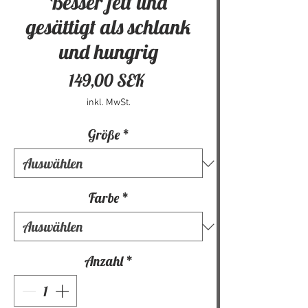
Besser fett und
gesättigt als schlank
und hungrig
Preis
149,00 SEK
inkl. MwSt.
Größe
*
Farbe
*
Anzahl
*