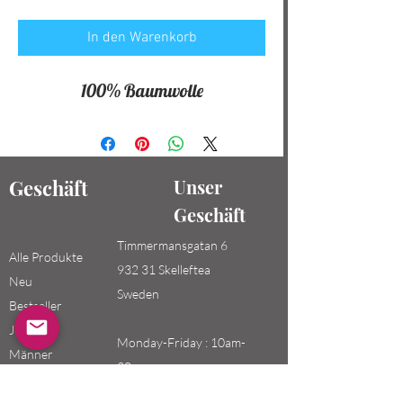
In den Warenkorb
100% Baumwolle
Geschäft
Unser
Geschäft
Timmermansgatan 6
Alle Produkte
932 31 Skelleftea
Neu
Sweden
Bestseller
Jungen /
Monday-Friday : 10am-
Männer
20pm
Mädchen /
Saturday-Sunday: 10am-
Frauen