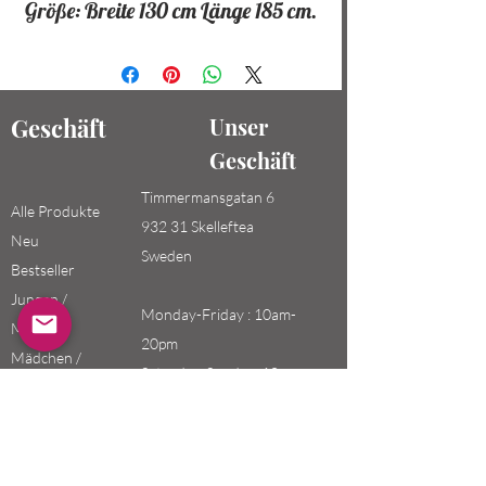
Größe: Breite 130 cm Länge 185 cm.
Geschäft
Unser
Geschäft
Timmermansgatan 6
Alle Produkte
932 31 Skelleftea
Neu
Sweden
Bestseller
Jungen /
Monday-Friday : 10am-
Männer
20pm
Mädchen /
Saturday-Sunday: 10am-
Frauen
18pm
Kinder
Email: