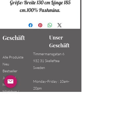
Größe: Breite 130 cm Länge 185
cm.100% Pashmina.
Geschäft
Unser
Geschäft
Timmermansgatan 6
Alle Produkte
932 31 Skelleftea
Neu
Sweden
Bestseller
Jungen /
Monday-Friday : 10am-
Männer
20pm
Mädchen /
Saturday-Sunday: 10am-
Frauen
18pm
Kinder