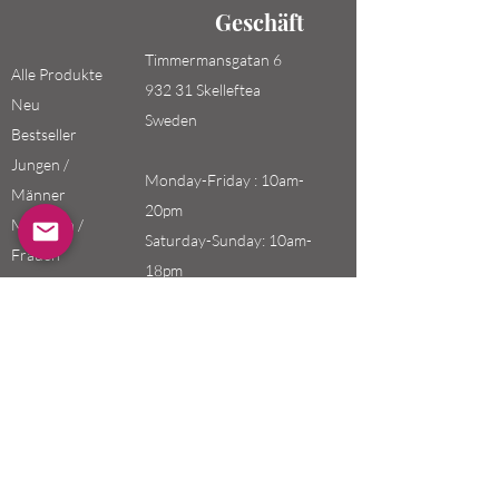
Geschäft
Timmermansgatan 6
Alle Produkte
932 31 Skelleftea
Neu
Sweden
Bestseller
Jungen /
Monday-Friday : 10am-
Männer
20pm
Mädchen /
Saturday-Sunday: 10am-
Frauen
18pm
Kinder
Email:
swefashion.shop@gmail.co
m