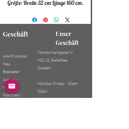
Größe: Breite 32 cm Länge 160 cm.
Geschäft
Unser
Geschäft
Timmermansgatan 6
Alle Produkte
932 31 Skelleftea
Neu
Sweden
Bestseller
Jungen /
Monday-Friday : 10am-
Männer
20pm
Mädchen /
Saturday-Sunday: 10am-
Frauen
18pm
Kinder
Email: