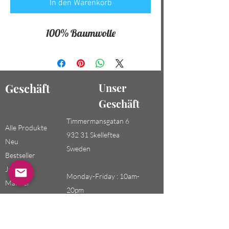
In den Warenkorb
100% Baumwolle
Geschäft
Unser
Geschäft
Timmermansgatan 6
Alle Produkte
932 31 Skelleftea
Neu
Sweden
Bestseller
Jungen /
Monday-Friday : 10am-
Männer
20pm
Mädchen /
Saturday-Sunday: 10am-
Frauen
18pm
Kinder