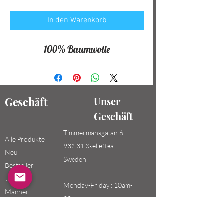
In den Warenkorb
100% Baumwolle
Geschäft
Unser
Geschäft
Timmermansgatan 6
Alle Produkte
932 31 Skelleftea
Neu
Sweden
Bestseller
Jungen /
Monday-Friday : 10am-
Männer
20pm
Mädchen /
Saturday-Sunday: 10am-
Frauen