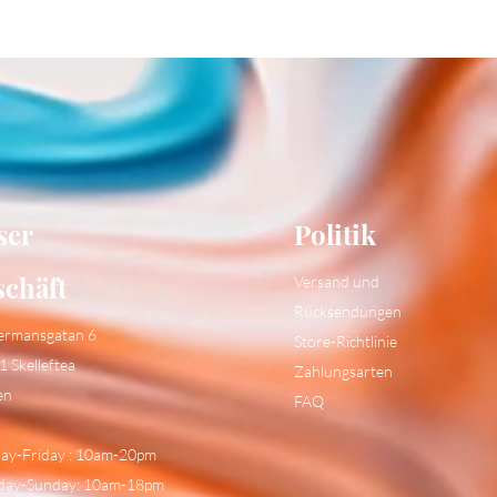
ser
Politik
schäft
Versand und
Rücksendungen
ermansgatan 6
Store-Richtlinie
1 Skelleftea
Zahlungsarten
en
FAQ
y-Friday : 10am-20pm
day-Sunday: 10am-18pm