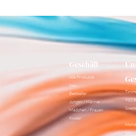
Geschäft
Un
Ge
Alle Produkte
Neu
Timm
Bestseller
932 3
Jungen / Männer
Swed
Mädchen / Frauen
Kinder
Monda
Satur