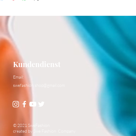
Kundendienst
Email:
swefashion.shop@gmail.com
© 2021 SweFashion
created by Swe Fashion Company