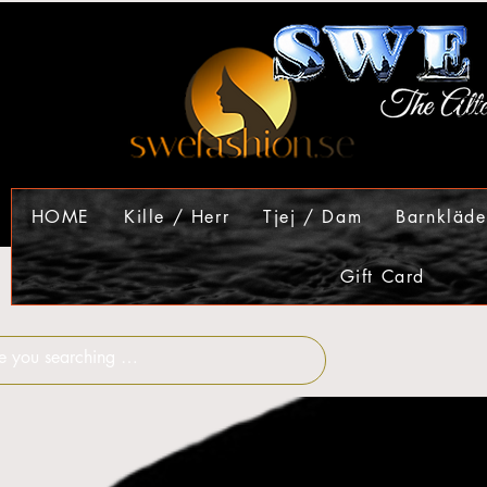
HOME
Kille / Herr
Tjej / Dam
Barnkläde
Gift Card