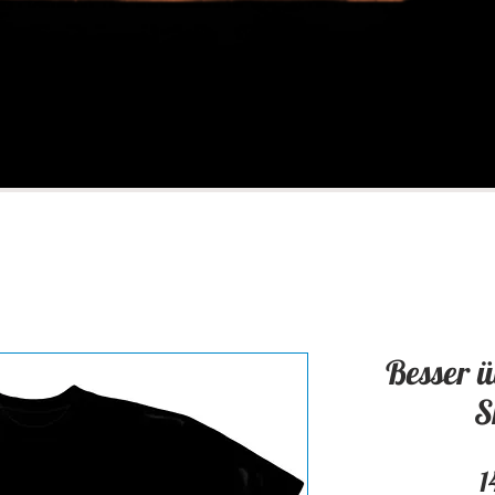
Besser ü
S
1